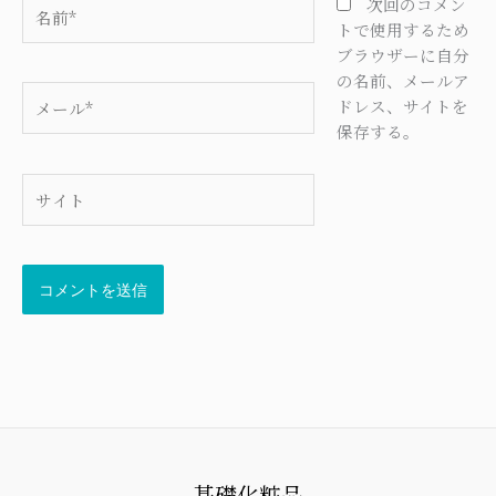
名
次回のコメン
前
トで使用するため
*
ブラウザーに自分
の名前、メールア
メ
ドレス、サイトを
ー
保存する。
ル
*
サ
イ
ト
基礎化粧品