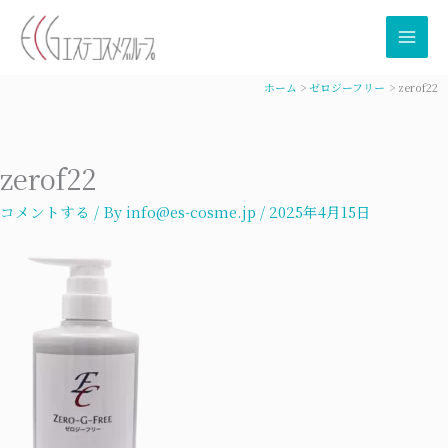
内
容
を
ス
ホーム
ゼロジーフリー
zerof22
キ
ッ
プ
zerof22
コメントする
/ By
info@es-cosme.jp
/
2025年4月15日